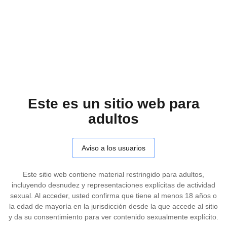
PlayVids
Categories
BRAZZERS FREE
SamanthaIEpkRodgers25
Este es un sitio web para
adultos
Aviso a los usuarios
0
SEGUIDORES
Este sitio web contiene material restringido para adultos,
SEGUIR
incluyendo desnudez y representaciones explícitas de actividad
sexual. Al acceder, usted confirma que tiene al menos 18 años o
Fuente web
Vídeos
0
la edad de mayoría en la jurisdicción desde la que accede al sitio
y da su consentimiento para ver contenido sexualmente explícito.